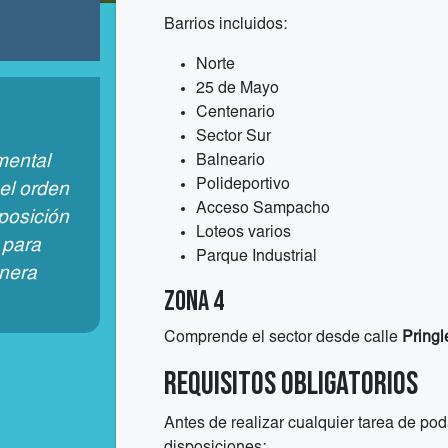
Barrios incluidos:
Norte
25 de Mayo
Centenario
Sector Sur
Balneario
mental
Polideportivo
el orden
Acceso Sampacho
sposición
Loteos varios
 para
Parque Industrial
anera
Zona 4
Comprende el sector desde calle
Pringl
Requisitos obligatorios
Antes de realizar cualquier tarea de pod