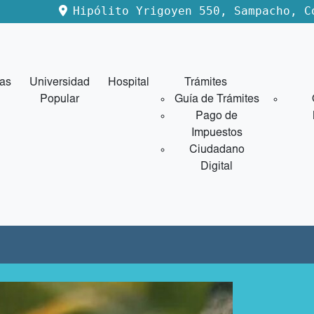
Hipólito Yrigoyen 550, Sampacho, C
ias
Universidad
Hospital
Trámites
Popular
Guía de Trámites
Pago de
Impuestos
Ciudadano
Digital