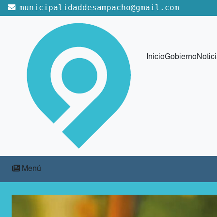
municipalidaddesampacho@gmail.com
Inicio
Gobierno
Notic
Menú