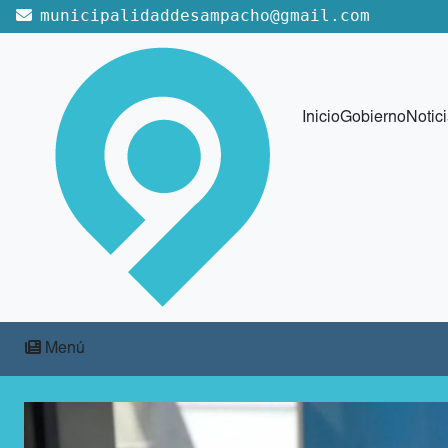
municipalidaddesampacho@gmail.com
Inicio
Gobierno
Notic
Menú