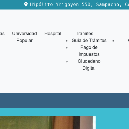
Hipólito Yrigoyen 550, Sampacho, C
ias
Universidad
Hospital
Trámites
Popular
Guía de Trámites
Pago de
Impuestos
Ciudadano
Digital