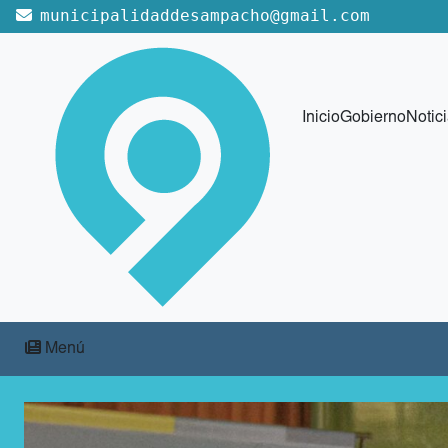
municipalidaddesampacho@gmail.com
Inicio
Gobierno
Notic
Menú