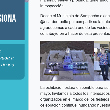
manera creativa y profunda, generando u
introspección.
siona
Desde el Municipio de Sampacho exten
@ricardoorpella por compartir su talent
agradecemos a cada uno de los vecinos
contribuyeron a hacer de esta presentac
a
vada a
 de los
La exhibición estará disponible para su v
mayo. Invitamos a todos los interesados 
organizados en el marco de los festejo
celebración continúe inundando nuestras