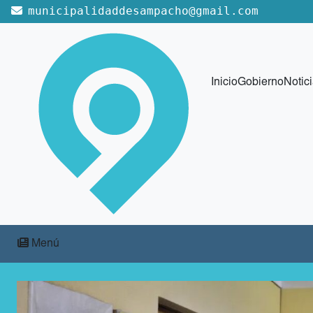
municipalidaddesampacho@gmail.com
Inicio
Gobierno
Notic
Menú