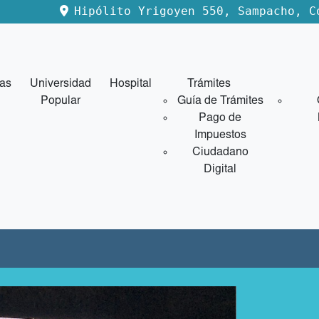
Hipólito Yrigoyen 550, Sampacho, C
ias
Universidad
Hospital
Trámites
Popular
Guía de Trámites
Pago de
Impuestos
Ciudadano
Digital