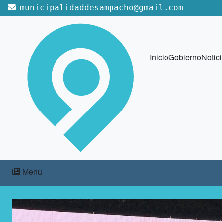
municipalidaddesampacho@gmail.com
Inicio
Gobierno
Notic
Menú